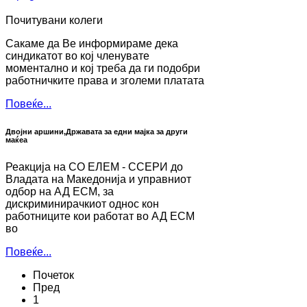
Почитувани колеги
Сакаме да Ве информираме дека
синдикатот во кој членувате
моментално и кој треба да ги подобри
работничките права и зголеми платата
Повеќе...
Двојни аршини,Државата за едни мајка за други
маќеа
Реакција на СО ЕЛЕМ - ССЕРИ до
Владата на Македонија и управниот
одбор на АД ЕСМ, за
дискриминирачкиот однос кон
работниците кои работат во АД ЕСМ
во
Повеќе...
Почеток
Пред
1