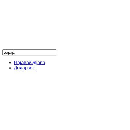
Најава/Одјава
Додај вест