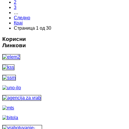
2
3
…
Следно
Крај
Страница 1 од 30
Корисни
Линкови