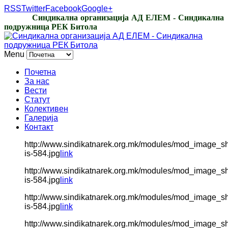
RSS
Twitter
Facebook
Google+
Синдикална организација АД ЕЛЕМ - Синдикална
подружница РЕК Битола
Menu
Почетна
За нас
Вести
Статут
Колективен
Галерија
Контакт
http://www.sindikatnarek.org.mk/modules/mod_image_s
is-584.jpg
link
http://www.sindikatnarek.org.mk/modules/mod_image_s
is-584.jpg
link
http://www.sindikatnarek.org.mk/modules/mod_image_s
is-584.jpg
link
http://www.sindikatnarek.org.mk/modules/mod_image_s