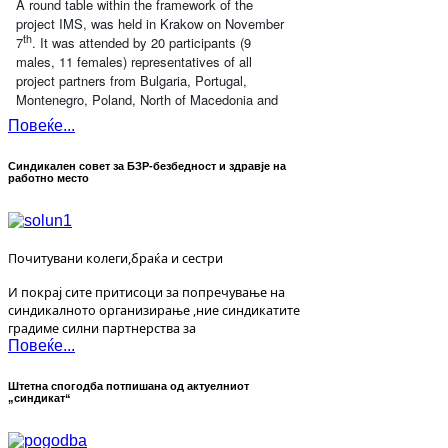
A round table within the framework of the
project IMS, was held in Krakow on November
th
7
. It was attended by 20 participants (9
males, 11 females) representatives of all
project partners from Bulgaria, Portugal,
Montenegro, Poland, North of Macedonia and
Повеќе...
Синдикален совет за БЗР-безбедност и здравје на
работно место
Почитувани колеги,браќа и сестри
И покрај сите притисоци за попречување на
синдикалното организирање ,ние синдикатите
градиме силни партнерства за
Повеќе...
Штетна спогодба потпишана од актуелниот
„синдикат“