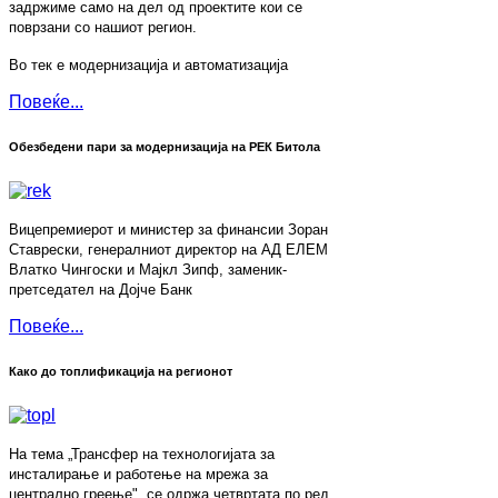
задржиме само на дел од проектите кои се
поврзани со нашиот регион.
Во тек е модернизација и автоматизација
Повеќе...
Обезбедени пари за модернизација на РЕК Битола
Вицепремиерот и министер за финансии Зоран
Ставрески, генералниот директор на АД ЕЛЕМ
Влатко Чингоски и Мајкл Зипф, заменик-
претседател на Дојче Банк
Повеќе...
Како до топлификација на регионот
На тема „Трансфер на технологијата за
инсталирање и работење на мрежа за
централно греење", се одржа четвртата по ред