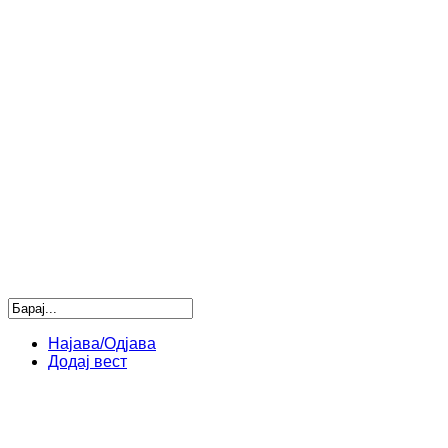
Најава/Одјава
Додај вест