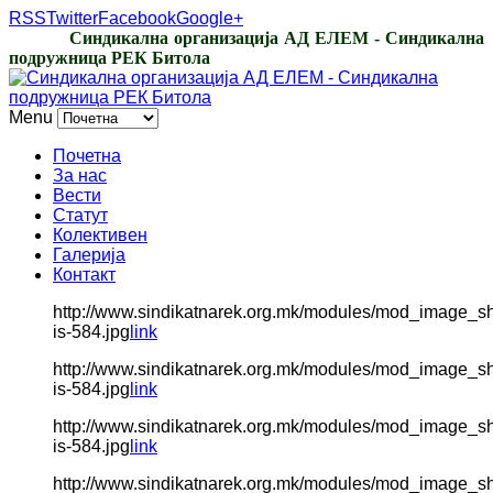
RSS
Twitter
Facebook
Google+
Синдикална организација АД ЕЛЕМ - Синдикална
подружница РЕК Битола
Menu
Почетна
За нас
Вести
Статут
Колективен
Галерија
Контакт
http://www.sindikatnarek.org.mk/modules/mod_image_s
is-584.jpg
link
http://www.sindikatnarek.org.mk/modules/mod_image_s
is-584.jpg
link
http://www.sindikatnarek.org.mk/modules/mod_image_s
is-584.jpg
link
http://www.sindikatnarek.org.mk/modules/mod_image_s