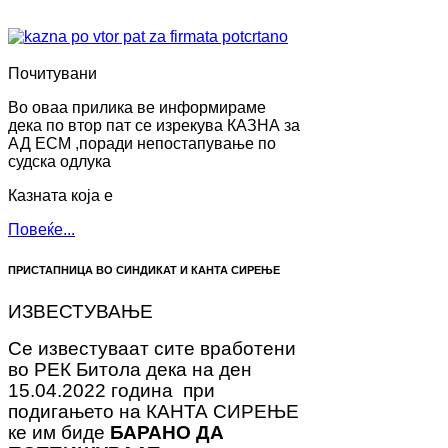
Почитувани
Во оваа прилика ве информираме
дека по втор пат се изрекува КАЗНА за
АД ЕСМ ,поради непостапување по
судска одлука
Казната која е
Повеќе...
ПРИСТАПНИЦА ВО СИНДИКАТ И КАНТА СИРЕЊЕ
ИЗВЕСТУВАЊЕ
Се известуваат сите вработени
во РЕК Битола дека на ден
15.04.2022 година при
подигањето на КАНТА СИРЕЊЕ
ке им биде
БАРАНО ДА