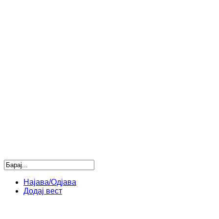
Најава/Одјава
Додај вест