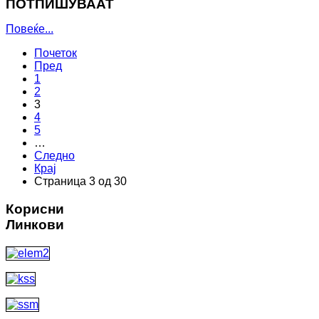
ПОТПИШУВААТ
Повеќе...
Почеток
Пред
1
2
3
4
5
…
Следно
Крај
Страница 3 од 30
Корисни
Линкови