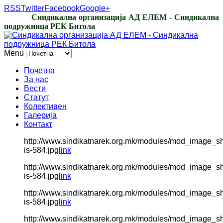
RSS
Twitter
Facebook
Google+
Синдикална организација АД ЕЛЕМ - Синдикална
подружница РЕК Битола
Menu
Почетна
За нас
Вести
Статут
Колективен
Галерија
Контакт
http://www.sindikatnarek.org.mk/modules/mod_image_s
is-584.jpg
link
http://www.sindikatnarek.org.mk/modules/mod_image_s
is-584.jpg
link
http://www.sindikatnarek.org.mk/modules/mod_image_s
is-584.jpg
link
http://www.sindikatnarek.org.mk/modules/mod_image_s