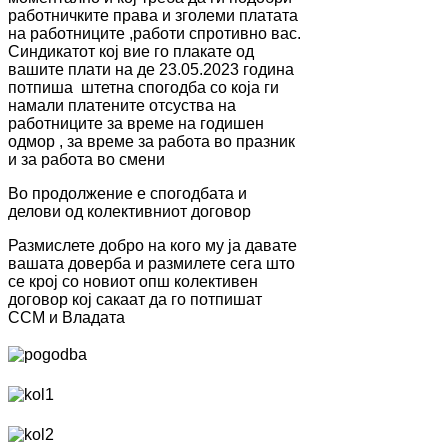
работничките права и зголеми платата
на работниците ,работи спротивно вас.
Синдикатот кој вие го плакате од
вашите плати на де 23.05.2023 година
потпиша штетна спогодба со која ги
намали платените отсуства на
работниците за време на годишен
одмор , за време за работа во празник
и за работа во смени
Во продолжение е спогодбата и
делови од колективниот договор
Размислете добро на кого му ја давате
вашата доверба и размилете сега што
се крој со новиот опш колективен
договор кој сакаат да го потпишат
ССМ и Владата