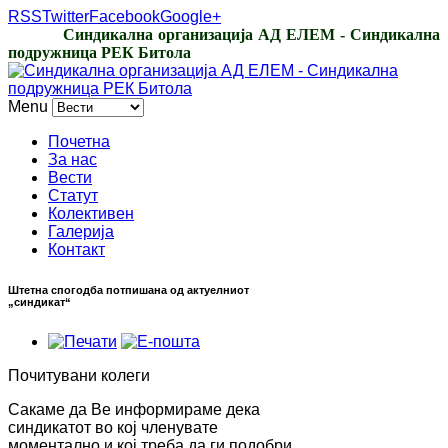
RSS
Twitter
Facebook
Google+
Синдикална организација АД ЕЛЕМ - Синдикална
подружница РЕК Битола
Menu
Почетна
За нас
Вести
Статут
Колективен
Галерија
Контакт
Штетна спогодба потпишана од актуелниот
„синдикат“
Почитувани колеги
Сакаме да Ве информираме дека
синдикатот во кој членувате
моментално и кој треба да ги подобри